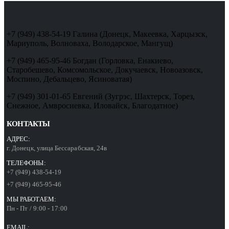
+7 (949) 438-54-19 Галина (Донецк, Макеевка, Харцызск,
Мариуполь, Волноваха, Володарское, Мангущ)
+7 (949) 465-95-46 Богдан (Горловка, Енакиево,
Старобешево, Комсомольское, Докучаевск, Новоазовск,
Моспино, Дебальцево, Ясиноватая)
+7 (949) 301-01-65 Евгений (Зугрэс, Шахтерск, Торез,
Снежное, Амвросиевка, Иловайск, Благодатное)
КОНТАКТЫ
АДРЕС:
г. Донецк, улица Бессарабская, 24в
ТЕЛЕФОНЫ:
+7 (949) 438-54-19
+7 (949) 465-95-46
МЫ РАБОТАЕМ:
Пн - Пт / 9:00 - 17:00
EMAIL: