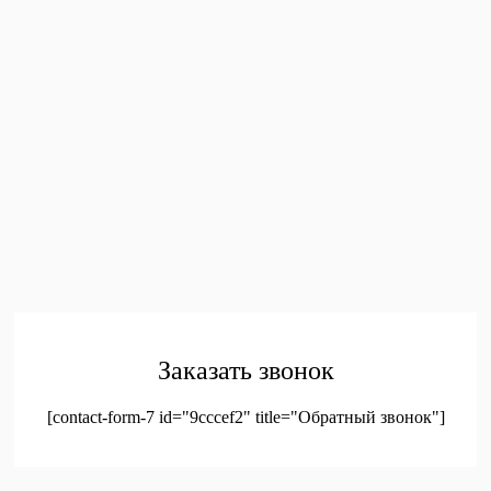
МЫ РАБОТАЕМ:
Пн - Пт / 9:00 - 17:00
EMAIL:
toys.dnr13@mail.ru
ПОКУПАТЕЛЯМ
Главная
Каталог
Контакты
Политика конфиденциальности
Соглашение на
обработку персональных данных
© 2023. Оптовая продажа канцтоваров и детских игрушек
Заказать звонок
[contact-form-7 id="9cccef2" title="Обратный звонок"]
был добавлен в корзину.