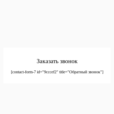
toys.dnr13@mail.ru
ПОКУПАТЕЛЯМ
Главная
Каталог
Контакты
Политика конфиденциальности
Соглашение на
обработку персональных данных
© 2023. Оптовая продажа канцтоваров и детских игрушек
Заказать звонок
[contact-form-7 id="9cccef2" title="Обратный звонок"]
был добавлен в корзину.
Оформление заказа
Просмотреть корзину
Меню
Мой аккаунт
Доставка