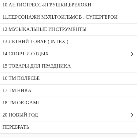
ДЕРЕВЯННЫЙ КОНСТРУКТОР
10.АНТИСТРЕСС-ИГРУШКИ,БРЕЛОКИ
Сортировка:
11.ПЕРСОНАЖИ МУЛЬТФИЛЬМОВ , СУПЕРГЕРОИ
Показать:
12.МУЗЫКАЛЬНЫЕ ИНСТРУМЕНТЫ
13.ЛЕТНИЙ ТОВАР ( INTEX )
14.СПОРТ И ОТДЫХ
15.ТОВАРЫ ДЛЯ ПРАЗДНИКА
16.ТМ ПОЛЕСЬЕ
Конструктор деревянный "Грузовичок" арт.02184
17.ТМ НИКА
Артикул:
2184
18.TM ORIGAMI
Показать:
20.НОВЫЙ ГОД
ПЕРЕБРАТЬ
Контакты