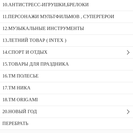
10.АНТИСТРЕСС-ИГРУШКИ,БРЕЛОКИ
ТРЕКИ,ПАРКОВКИ,ЖЕЛЕЗНЫЕ ДОРОГИ
11.ПЕРСОНАЖИ МУЛЬТФИЛЬМОВ , СУПЕРГЕРОИ
Сортировка:
Показать:
12.МУЗЫКАЛЬНЫЕ ИНСТРУМЕНТЫ
13.ЛЕТНИЙ ТОВАР ( INTEX )
14.СПОРТ И ОТДЫХ
15.ТОВАРЫ ДЛЯ ПРАЗДНИКА
16.ТМ ПОЛЕСЬЕ
Автопарковка FIRE CONTROL WJ950-932W
17.ТМ НИКА
Артикул:
WJ950-932W
18.TM ORIGAMI
20.НОВЫЙ ГОД
ПЕРЕБРАТЬ