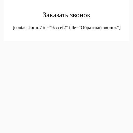
Заказать звонок
[contact-form-7 id="9cccef2" title="Обратный звонок"]
был добавлен в корзину.
Оформление заказа
Просмотреть корзину
Меню
Мой аккаунт
Доставка
Контакты
Новинки
Новое!
Новое поступление
Мой аккаунт
Избранное
Корзина
Войти
Регистрация
0