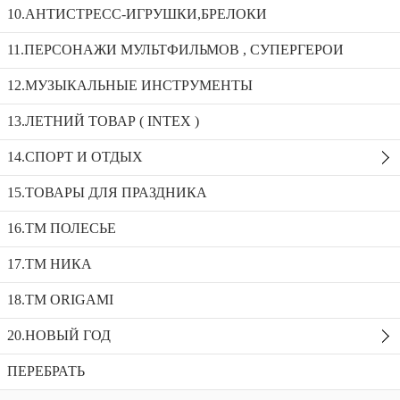
11.ПЕРСОНАЖИ МУЛЬТФИЛЬМОВ , СУПЕРГЕРОИ
10.АНТИСТРЕСС-ИГРУШКИ,БРЕЛОКИ
Сортировка:
11.ПЕРСОНАЖИ МУЛЬТФИЛЬМОВ , СУПЕРГЕРОИ
Показать:
12.МУЗЫКАЛЬНЫЕ ИНСТРУМЕНТЫ
13.ЛЕТНИЙ ТОВАР ( INTEX )
14.СПОРТ И ОТДЫХ
15.ТОВАРЫ ДЛЯ ПРАЗДНИКА
16.ТМ ПОЛЕСЬЕ
Герои BRAWL STARS_0021
17.ТМ НИКА
Артикул:
0021
18.TM ORIGAMI
20.НОВЫЙ ГОД
ПЕРЕБРАТЬ