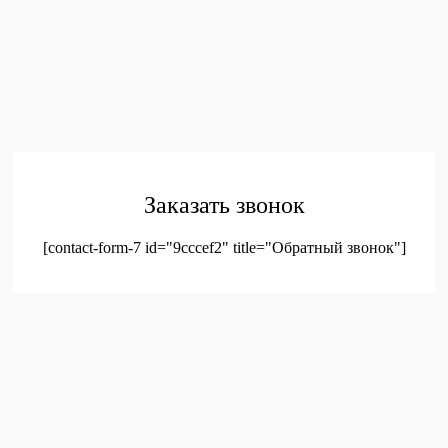
ПОКУПАТЕЛЯМ
Главная
Каталог
Контакты
Политика конфиденциальности
Соглашение на
обработку персональных данных
© 2023. Оптовая продажа канцтоваров и детских игрушек
Заказать звонок
[contact-form-7 id="9cccef2" title="Обратный звонок"]
был добавлен в корзину.
Оформление заказа
Просмотреть корзину
Меню
Мой аккаунт
Доставка
Контакты
Новинки
Новое!