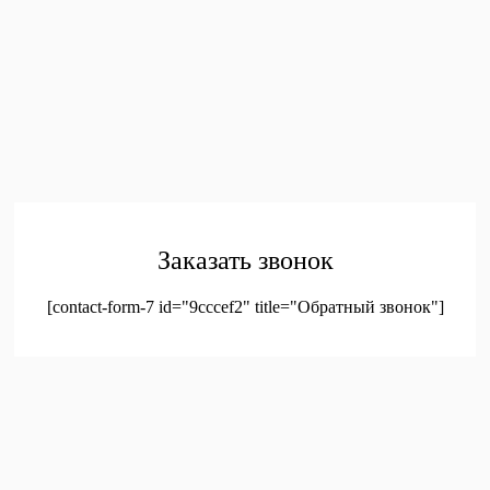
ПОКУПАТЕЛЯМ
Главная
Каталог
Контакты
Политика конфиденциальности
Соглашение на
обработку персональных данных
© 2023. Оптовая продажа канцтоваров и детских игрушек
Заказать звонок
[contact-form-7 id="9cccef2" title="Обратный звонок"]
был добавлен в корзину.
Оформление заказа
Просмотреть корзину
Меню
Мой аккаунт
Доставка