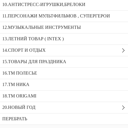
10.АНТИСТРЕСС-ИГРУШКИ,БРЕЛОКИ
11.ПЕРСОНАЖИ МУЛЬТФИЛЬМОВ , СУПЕРГЕРОИ
арт.35738 Набор №343: песочная мельница №2 с
основанием, совок №2, формочеи(морская звезда №2+
12.МУЗЫКАЛЬНЫЕ ИНСТРУМЕНТЫ
ракуш
арт.73676 Песочный набор “Три кота” №10: ведро среднее
13.ЛЕТНИЙ ТОВАР ( INTEX )
с наклейкой, лопатка, грабельки, лейка малая
арт.39620 Совок №11
14.СПОРТ И ОТДЫХ
Доступность:
58 в наличии
SKU:
39620
15.ТОВАРЫ ДЛЯ ПРАЗДНИКА
Добавить в избранное
16.ТМ ПОЛЕСЬЕ
Описание
17.ТМ НИКА
Рекомендуемые товары
18.TM ORIGAMI
20.НОВЫЙ ГОД
ПЕРЕБРАТЬ