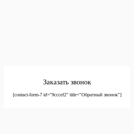
EMAIL:
toys.dnr13@mail.ru
ПОКУПАТЕЛЯМ
Главная
Каталог
Контакты
Политика конфиденциальности
Соглашение на
обработку персональных данных
© 2023. Оптовая продажа канцтоваров и детских игрушек
Заказать звонок
[contact-form-7 id="9cccef2" title="Обратный звонок"]
был добавлен в корзину.
Оформление заказа
Просмотреть корзину
Меню
Мой аккаунт