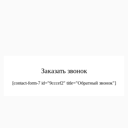
toys.dnr13@mail.ru
ПОКУПАТЕЛЯМ
Главная
Каталог
Контакты
Политика конфиденциальности
Соглашение на
обработку персональных данных
© 2023. Оптовая продажа канцтоваров и детских игрушек
Заказать звонок
[contact-form-7 id="9cccef2" title="Обратный звонок"]
был добавлен в корзину.
Оформление заказа
Просмотреть корзину
Меню
Мой аккаунт