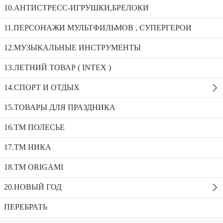
Элит-Платинумарт.73157 , автомобиль легковой инерционный (красный) (в пакете)
10.АНТИСТРЕСС-ИГРУШКИ,БРЕЛОКИ
11.ПЕРСОНАЖИ МУЛЬТФИЛЬМОВ , СУПЕРГЕРОИ
Элит-Платинум,арт.73164 автомобиль легковой
12.МУЗЫКАЛЬНЫЕ ИНСТРУМЕНТЫ
инерционный (белый) (в пакете)
37640 “Базик” автомобиль коммунальный (в коробке)
13.ЛЕТНИЙ ТОВАР ( INTEX )
Элит-Платинумарт.73157 , автомобиль
14.СПОРТ И ОТДЫХ
легковой инерционный (красный) (в
пакете)
15.ТОВАРЫ ДЛЯ ПРАЗДНИКА
Доступность:
2 в наличии
SKU:
73157
16.ТМ ПОЛЕСЬЕ
Добавить в избранное
Описание
17.ТМ НИКА
Рекомендуемые товары
18.TM ORIGAMI
20.НОВЫЙ ГОД
ПЕРЕБРАТЬ