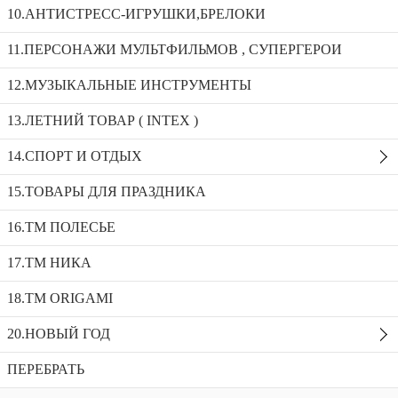
Эвакуатор с трактором 35х12х19 MS00112
10.АНТИСТРЕСС-ИГРУШКИ,БРЕЛОКИ
Эвакуатор с трактором 35х12х19 MS00112
11.ПЕРСОНАЖИ МУЛЬТФИЛЬМОВ , СУПЕРГЕРОИ
12.МУЗЫКАЛЬНЫЕ ИНСТРУМЕНТЫ
Эвакуатор большой 30х20х35 MS00109
13.ЛЕТНИЙ ТОВАР ( INTEX )
Экскаватор 8в1 _711-30А
Эвакуатор с трактором 35х12х19 MS00112
14.СПОРТ И ОТДЫХ
Доступность:
1 в наличии
SKU:
112
15.ТОВАРЫ ДЛЯ ПРАЗДНИКА
Добавить в избранное
16.ТМ ПОЛЕСЬЕ
Описание
17.ТМ НИКА
Рекомендуемые товары
18.TM ORIGAMI
20.НОВЫЙ ГОД
ПЕРЕБРАТЬ