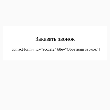
обработку персональных данных
© 2023. Оптовая продажа канцтоваров и детских игрушек
Заказать звонок
[contact-form-7 id="9cccef2" title="Обратный звонок"]
был добавлен в корзину.
Оформление заказа
Просмотреть корзину
Меню
Мой аккаунт
Доставка
Контакты
Новинки
Новое!
Новое поступление