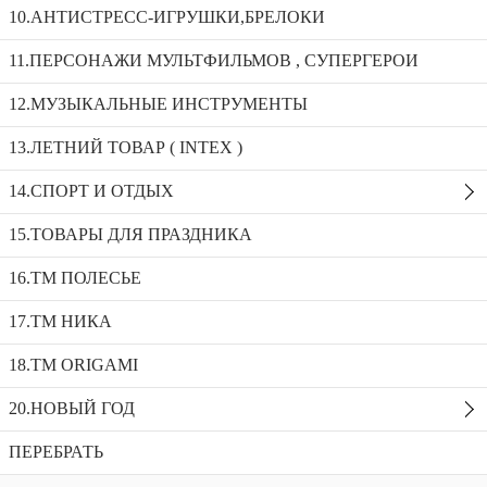
Фитнес мяч с рожками детский 45см 254-13
10.АНТИСТРЕСС-ИГРУШКИ,БРЕЛОКИ
11.ПЕРСОНАЖИ МУЛЬТФИЛЬМОВ , СУПЕРГЕРОИ
Скакалка черная с синей ручкой 5112
12.МУЗЫКАЛЬНЫЕ ИНСТРУМЕНТЫ
Фитнес мяч с рожками детский 50см 254-14
13.ЛЕТНИЙ ТОВАР ( INTEX )
Фитнес мяч с рожками детский 45см 254-
13
14.СПОРТ И ОТДЫХ
Доступность:
106 в наличии
SKU:
254-13
15.ТОВАРЫ ДЛЯ ПРАЗДНИКА
Добавить в избранное
Описание
16.ТМ ПОЛЕСЬЕ
Рекомендуемые товары
17.ТМ НИКА
18.TM ORIGAMI
20.НОВЫЙ ГОД
ПЕРЕБРАТЬ