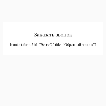
обработку персональных данных
© 2023. Оптовая продажа канцтоваров и детских игрушек
Заказать звонок
[contact-form-7 id="9cccef2" title="Обратный звонок"]
был добавлен в корзину.
Оформление заказа
Просмотреть корзину
Меню
Мой аккаунт
Доставка
Контакты
Новинки
Новое!
Новое поступление
Мой аккаунт