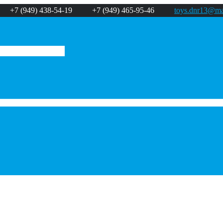
+7 (949) 438-54-19
+7 (949) 465-95-46
toys.dnr13@mai