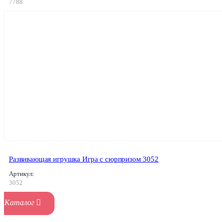
7788
Развивающая игрушка Игра с сюрпризом 3052
Артикул:
3052