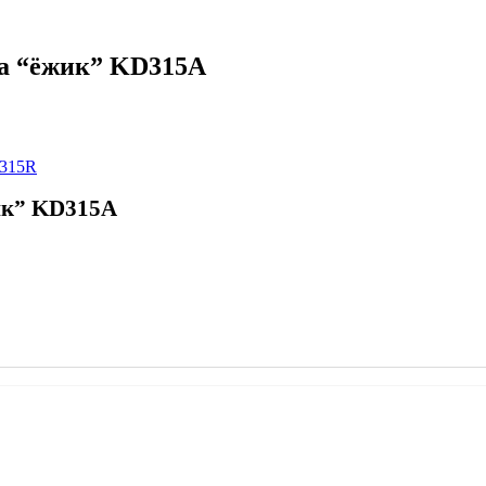
ка “ёжик” KD315A
D315R
ик” KD315A