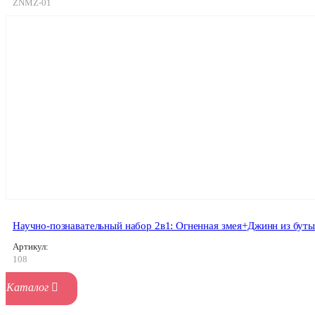
ZNMZ-01
Научно-познавательный набор 2в1: Огненная змея+Джинн из бут
Артикул:
108