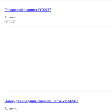
Говорящий планшет QT0937
Артикул:
QT0937
Набор для создания сквишей Лапка ZNMZ-01
Артикул: