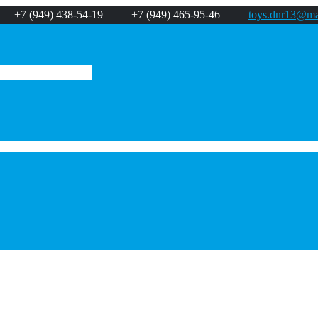
+7 (949) 438-54-19
+7 (949) 465-95-46
toys.dnr13@mai