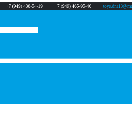
+7 (949) 438-54-19
+7 (949) 465-95-46
toys.dnr13@mai