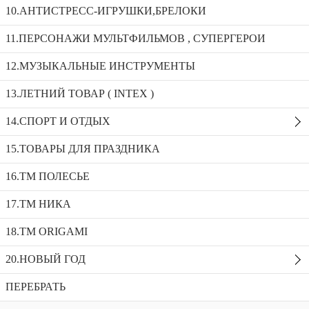
Кукла МИРАКУЛС_2008С
10.АНТИСТРЕСС-ИГРУШКИ,БРЕЛОКИ
11.ПЕРСОНАЖИ МУЛЬТФИЛЬМОВ , СУПЕРГЕРОИ
Кукла МИРАКУЛС_2008В
12.МУЗЫКАЛЬНЫЕ ИНСТРУМЕНТЫ
Кукла ПУПС ХОХОТУН 306-033/9801
13.ЛЕТНИЙ ТОВАР ( INTEX )
Кукла МИРАКУЛС_2008С
14.СПОРТ И ОТДЫХ
Доступность:
1 в наличии
SKU:
2008С
Добавить в избранное
15.ТОВАРЫ ДЛЯ ПРАЗДНИКА
Описание
16.ТМ ПОЛЕСЬЕ
Рекомендуемые товары
17.ТМ НИКА
18.TM ORIGAMI
20.НОВЫЙ ГОД
ПЕРЕБРАТЬ