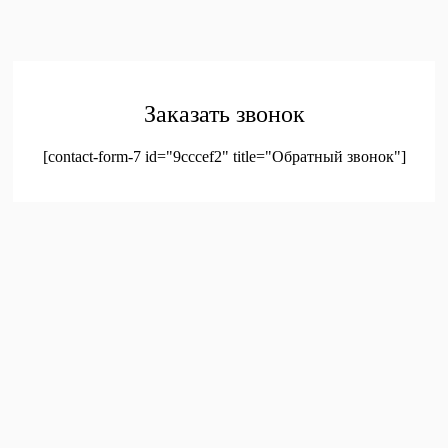
© 2023. Оптовая продажа канцтоваров и детских игрушек
Заказать звонок
[contact-form-7 id="9cccef2" title="Обратный звонок"]
был добавлен в корзину.
Оформление заказа
Просмотреть корзину
Меню
Мой аккаунт
Доставка
Контакты
Новинки
Новое!
Новое поступление
Мой аккаунт
Избранное
Корзина