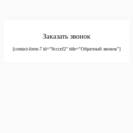
© 2023. Оптовая продажа канцтоваров и детских игрушек
Заказать звонок
[contact-form-7 id="9cccef2" title="Обратный звонок"]
был добавлен в корзину.
Оформление заказа
Просмотреть корзину
Меню
Мой аккаунт
Доставка
Контакты
Новинки
Новое!
Новое поступление
Мой аккаунт
Избранное