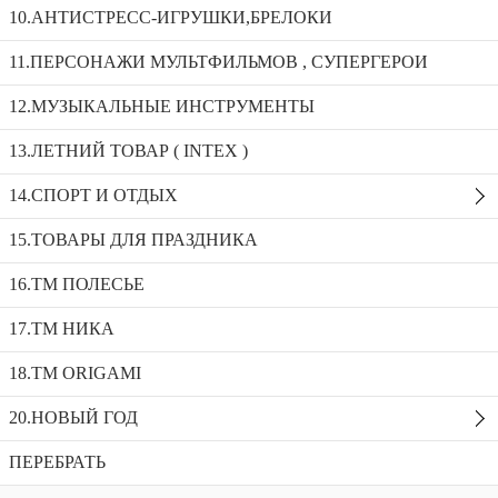
Кулер с чашками LS820G38..
10.АНТИСТРЕСС-ИГРУШКИ,БРЕЛОКИ
11.ПЕРСОНАЖИ МУЛЬТФИЛЬМОВ , СУПЕРГЕРОИ
Кукла РХ228-В
12.МУЗЫКАЛЬНЫЕ ИНСТРУМЕНТЫ
КУХНЯ 008-58
13.ЛЕТНИЙ ТОВАР ( INTEX )
Кулер с чашками LS820G38..
14.СПОРТ И ОТДЫХ
Доступность:
33 в наличии
SKU:
LS820G38
Добавить в избранное
15.ТОВАРЫ ДЛЯ ПРАЗДНИКА
Описание
16.ТМ ПОЛЕСЬЕ
Рекомендуемые товары
17.ТМ НИКА
18.TM ORIGAMI
20.НОВЫЙ ГОД
ПЕРЕБРАТЬ