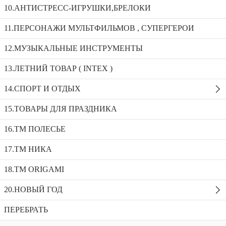
MS0027/VPS001_0027/444/002/001/003
10.АНТИСТРЕСС-ИГРУШКИ,БРЕЛОКИ
Машина Lamborghini Urus 60х22х12 MS0027/VPS001_0027/444/002/001/003
11.ПЕРСОНАЖИ МУЛЬТФИЛЬМОВ , СУПЕРГЕРОИ
12.МУЗЫКАЛЬНЫЕ ИНСТРУМЕНТЫ
Грузовик с животными 12в1 XS032
13.ЛЕТНИЙ ТОВАР ( INTEX )
Машина БТР 6 колес 8в1_1210-С43/С78
Машина Lamborghini Urus 60х22х12
14.СПОРТ И ОТДЫХ
MS0027/VPS001_0027/444/002/001/003
15.ТОВАРЫ ДЛЯ ПРАЗДНИКА
Доступность:
1 в наличии
SKU:
MS0027
Добавить в избранное
16.ТМ ПОЛЕСЬЕ
Описание
17.ТМ НИКА
Рекомендуемые товары
18.TM ORIGAMI
20.НОВЫЙ ГОД
ПЕРЕБРАТЬ