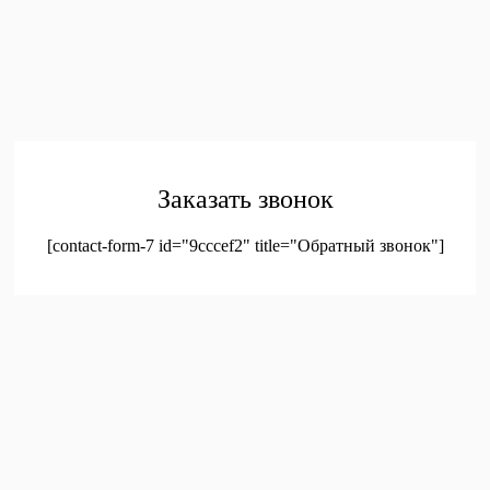
Главная
Каталог
Контакты
Политика конфиденциальности
Соглашение на
обработку персональных данных
© 2023. Оптовая продажа канцтоваров и детских игрушек
Заказать звонок
[contact-form-7 id="9cccef2" title="Обратный звонок"]
был добавлен в корзину.
Оформление заказа
Просмотреть корзину
Меню
Мой аккаунт
Доставка
Контакты
Новинки
Новое!
Новое поступление