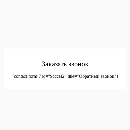
ПОКУПАТЕЛЯМ
Главная
Каталог
Контакты
Политика конфиденциальности
Соглашение на
обработку персональных данных
© 2023. Оптовая продажа канцтоваров и детских игрушек
Заказать звонок
[contact-form-7 id="9cccef2" title="Обратный звонок"]
был добавлен в корзину.
Оформление заказа
Просмотреть корзину
Меню
Мой аккаунт
Доставка
Контакты