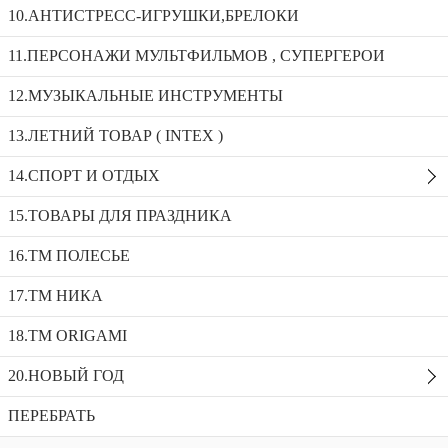
HCL-3901C
10.АНТИСТРЕСС-ИГРУШКИ,БРЕЛОКИ
Машинка Гелик р/у свет/звук+пар металл HCL-3901C
11.ПЕРСОНАЖИ МУЛЬТФИЛЬМОВ , СУПЕРГЕРОИ
12.МУЗЫКАЛЬНЫЕ ИНСТРУМЕНТЫ
Машинка Гелендваген металл инерц. пускает пар 6587
13.ЛЕТНИЙ ТОВАР ( INTEX )
BCP-1AA
Машинка Джип инерц., с запуском+3 вертушки KZ957-080
14.СПОРТ И ОТДЫХ
Машинка Гелик р/у свет/звук+пар металл
HCL-3901C
15.ТОВАРЫ ДЛЯ ПРАЗДНИКА
Доступность:
1 в наличии
SKU:
HCL-3901C
16.ТМ ПОЛЕСЬЕ
Добавить в избранное
17.ТМ НИКА
Описание
18.TM ORIGAMI
Рекомендуемые товары
20.НОВЫЙ ГОД
ПЕРЕБРАТЬ