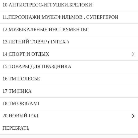
KZ957-114H
10.АНТИСТРЕСС-ИГРУШКИ,БРЕЛОКИ
Машинка металл инерц., перевертыш 12в1 KZ957-114H
11.ПЕРСОНАЖИ МУЛЬТФИЛЬМОВ , СУПЕРГЕРОИ
12.МУЗЫКАЛЬНЫЕ ИНСТРУМЕНТЫ
Машина дрифт 8в1 KZ957-113
Машинка танк свет/звук ZR223
13.ЛЕТНИЙ ТОВАР ( INTEX )
Машинка металл инерц., перевертыш
14.СПОРТ И ОТДЫХ
12в1 KZ957-114H
15.ТОВАРЫ ДЛЯ ПРАЗДНИКА
Доступность:
Нет в наличии
SKU:
KZ957-114H
Добавить в избранное
16.ТМ ПОЛЕСЬЕ
Описание
17.ТМ НИКА
Рекомендуемые товары
18.TM ORIGAMI
20.НОВЫЙ ГОД
ПЕРЕБРАТЬ
Контакты