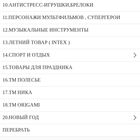
10.АНТИСТРЕСС-ИГРУШКИ,БРЕЛОКИ
Музыкальная игрушка КРОКОДИЛ ZR199
11.ПЕРСОНАЖИ МУЛЬТФИЛЬМОВ , СУПЕРГЕРОИ
12.МУЗЫКАЛЬНЫЕ ИНСТРУМЕНТЫ
Молоток пищалка 22 см с колокольчиком 587-1
Музыкальная игрушка “Жирафик” свет 855-104A
13.ЛЕТНИЙ ТОВАР ( INTEX )
Музыкальная игрушка КРОКОДИЛ
14.СПОРТ И ОТДЫХ
ZR199
15.ТОВАРЫ ДЛЯ ПРАЗДНИКА
Доступность:
9 в наличии
SKU:
ZR199
Добавить в избранное
16.ТМ ПОЛЕСЬЕ
Описание
17.ТМ НИКА
Рекомендуемые товары
18.TM ORIGAMI
20.НОВЫЙ ГОД
ПЕРЕБРАТЬ