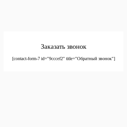
обработку персональных данных
© 2023. Оптовая продажа канцтоваров и детских игрушек
Заказать звонок
[contact-form-7 id="9cccef2" title="Обратный звонок"]
был добавлен в корзину.
Оформление заказа
Просмотреть корзину
Меню
Мой аккаунт
Доставка
Контакты
Новинки
Новое!
Новое поступление