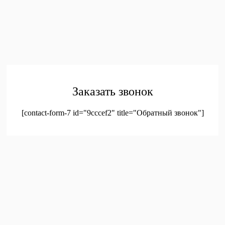
Главная
Каталог
Контакты
Политика конфиденциальности
Соглашение на
обработку персональных данных
© 2023. Оптовая продажа канцтоваров и детских игрушек
Заказать звонок
[contact-form-7 id="9cccef2" title="Обратный звонок"]
был добавлен в корзину.
Оформление заказа
Просмотреть корзину
Меню
Мой аккаунт
Доставка
Контакты
Новинки
Новое!
Новое поступление