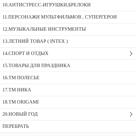
10.АНТИСТРЕСС-ИГРУШКИ,БРЕЛОКИ
Мяч футбол ADIDAS FIFA PAO 254-2/1000732
11.ПЕРСОНАЖИ МУЛЬТФИЛЬМОВ , СУПЕРГЕРОИ
12.МУЗЫКАЛЬНЫЕ ИНСТРУМЕНТЫ
Мяч резиновый для фитнеса_BY-05
МЯЧ ФУТБОЛ NEIGIT(перламутр) размер 8
13.ЛЕТНИЙ ТОВАР ( INTEX )
КНА-3
Мяч футбол ADIDAS FIFA PAO 254-
14.СПОРТ И ОТДЫХ
2/1000732
15.ТОВАРЫ ДЛЯ ПРАЗДНИКА
Доступность:
9 в наличии
SKU:
254-2
Добавить в избранное
16.ТМ ПОЛЕСЬЕ
Описание
17.ТМ НИКА
Рекомендуемые товары
18.TM ORIGAMI
20.НОВЫЙ ГОД
ПЕРЕБРАТЬ