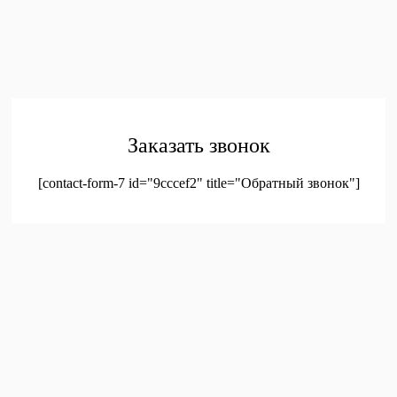
обработку персональных данных
© 2023. Оптовая продажа канцтоваров и детских игрушек
Заказать звонок
[contact-form-7 id="9cccef2" title="Обратный звонок"]
был добавлен в корзину.
Оформление заказа
Просмотреть корзину
Меню
Мой аккаунт
Доставка
Контакты
Новинки
Новое!
Новое поступление