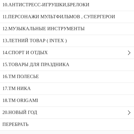
Мяч футбольный X-Match, 2 слоя PVC 56453
10.АНТИСТРЕСС-ИГРУШКИ,БРЕЛОКИ
11.ПЕРСОНАЖИ МУЛЬТФИЛЬМОВ , СУПЕРГЕРОИ
Мяч баскетбольный Х-Маtch, размер 5,
12.МУЗЫКАЛЬНЫЕ ИНСТРУМЕНТЫ
резина, 500 г. 56498
Ветрячок Микки Маус сердечко 10в1 551
13.ЛЕТНИЙ ТОВАР ( INTEX )
Мяч футбольный X-Match, 2 слоя PVC
14.СПОРТ И ОТДЫХ
56453
15.ТОВАРЫ ДЛЯ ПРАЗДНИКА
Доступность:
2 в наличии
SKU:
56453
Добавить в избранное
16.ТМ ПОЛЕСЬЕ
Описание
17.ТМ НИКА
Рекомендуемые товары
18.TM ORIGAMI
20.НОВЫЙ ГОД
ПЕРЕБРАТЬ