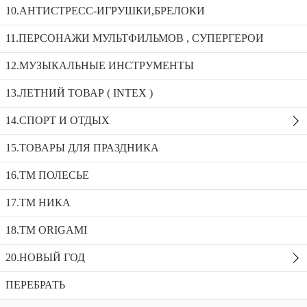
10.АНТИСТРЕСС-ИГРУШКИ,БРЕЛОКИ
11.ПЕРСОНАЖИ МУЛЬТФИЛЬМОВ , СУПЕРГЕРОИ
Мягкая игрушка ЧЕРЕПАХА с больш.глазами 45см_7275-
45
12.МУЗЫКАЛЬНЫЕ ИНСТРУМЕНТЫ
Мягкая игрушка ЧЕРЕПАШКА 7274-34
13.ЛЕТНИЙ ТОВАР ( INTEX )
Мягкая игрушка ЧЕРЕПАШКА
20см_7272
14.СПОРТ И ОТДЫХ
Доступность:
Нет в наличии
SKU:
7272
15.ТОВАРЫ ДЛЯ ПРАЗДНИКА
Добавить в избранное
16.ТМ ПОЛЕСЬЕ
Описание
17.ТМ НИКА
Рекомендуемые товары
18.TM ORIGAMI
20.НОВЫЙ ГОД
ПЕРЕБРАТЬ