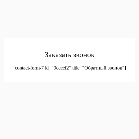
Главная
Каталог
Контакты
Политика конфиденциальности
Соглашение на
обработку персональных данных
© 2023. Оптовая продажа канцтоваров и детских игрушек
Заказать звонок
[contact-form-7 id="9cccef2" title="Обратный звонок"]
был добавлен в корзину.
Оформление заказа
Просмотреть корзину
Меню
Мой аккаунт
Доставка
Контакты
Новинки
Новое!
Новое поступление