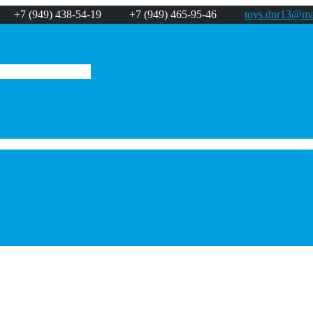
+7 (949) 438-54-19
+7 (949) 465-95-46
toys.dnr13@mai