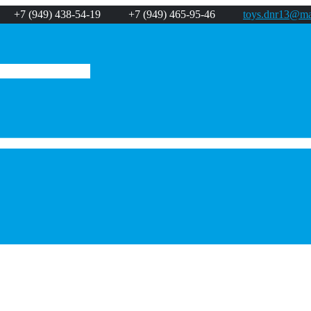
+7 (949) 438-54-19
+7 (949) 465-95-46
toys.dnr13@mai