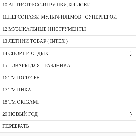
10.АНТИСТРЕСС-ИГРУШКИ,БРЕЛОКИ
Набор №456: арт.42071 тачка “Садовод” №2, лопата бол, грабли бол, совок №29, грабельки №25, секатор
11.ПЕРСОНАЖИ МУЛЬТФИЛЬМОВ , СУПЕРГЕРОИ
12.МУЗЫКАЛЬНЫЕ ИНСТРУМЕНТЫ
Летающая тарелка, Ø255 мм (красная)_90058
Набор Военного на блистере 2088В-3
13.ЛЕТНИЙ ТОВАР ( INTEX )
Набор №456: арт.42071 тачка “Садовод”
14.СПОРТ И ОТДЫХ
№2, лопата бол, грабли бол, совок №29,
грабельки №25, секатор
15.ТОВАРЫ ДЛЯ ПРАЗДНИКА
Доступность:
2 в наличии
SKU:
42071
16.ТМ ПОЛЕСЬЕ
Добавить в избранное
Описание
17.ТМ НИКА
Рекомендуемые товары
18.TM ORIGAMI
20.НОВЫЙ ГОД
ПЕРЕБРАТЬ