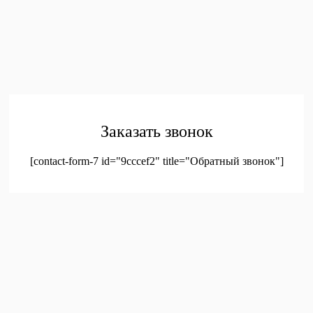
Главная
Каталог
Контакты
Политика конфиденциальности
Соглашение на
обработку персональных данных
© 2023. Оптовая продажа канцтоваров и детских игрушек
Заказать звонок
[contact-form-7 id="9cccef2" title="Обратный звонок"]
был добавлен в корзину.
Оформление заказа
Просмотреть корзину
Меню
Мой аккаунт
Доставка
Контакты
Новинки
Новое!