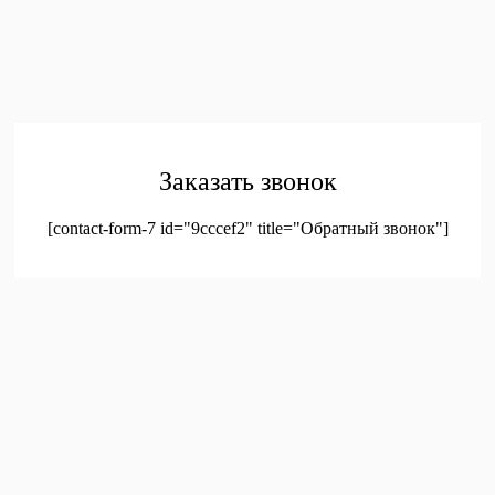
обработку персональных данных
© 2023. Оптовая продажа канцтоваров и детских игрушек
Заказать звонок
[contact-form-7 id="9cccef2" title="Обратный звонок"]
был добавлен в корзину.
Оформление заказа
Просмотреть корзину
Меню
Мой аккаунт
Доставка
Контакты
Новинки
Новое!
Новое поступление