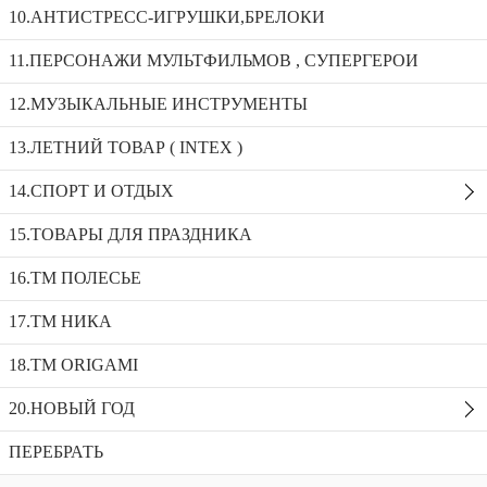
10.АНТИСТРЕСС-ИГРУШКИ,БРЕЛОКИ
Набор для купания “Кит, крабик и звездочка”940012
11.ПЕРСОНАЖИ МУЛЬТФИЛЬМОВ , СУПЕРГЕРОИ
12.МУЗЫКАЛЬНЫЕ ИНСТРУМЕНТЫ
Набор для купания “Динозаврики” 681274
Набор для купания “Морские рыбки” 68860
13.ЛЕТНИЙ ТОВАР ( INTEX )
Набор для купания “Кит, крабик и
14.СПОРТ И ОТДЫХ
звездочка”940012
15.ТОВАРЫ ДЛЯ ПРАЗДНИКА
Доступность:
12 в наличии
SKU:
940012
Добавить в избранное
16.ТМ ПОЛЕСЬЕ
Описание
17.ТМ НИКА
Рекомендуемые товары
18.TM ORIGAMI
20.НОВЫЙ ГОД
ПЕРЕБРАТЬ