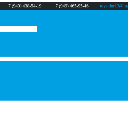
+7 (949) 438-54-19
+7 (949) 465-95-46
toys.dnr13@mai