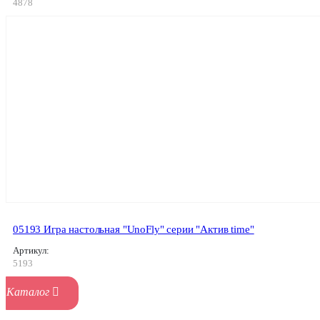
4878
05193 Игра настольная "UnoFly" серии "Актив time"
Артикул:
5193