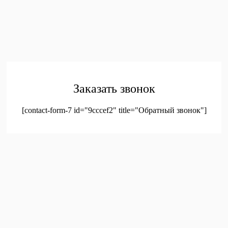
Главная
Каталог
Контакты
Политика конфиденциальности
Соглашение на
обработку персональных данных
© 2023. Оптовая продажа канцтоваров и детских игрушек
Заказать звонок
[contact-form-7 id="9cccef2" title="Обратный звонок"]
был добавлен в корзину.
Оформление заказа
Просмотреть корзину
Меню
Мой аккаунт
Доставка
Контакты
Новинки
Новое!
Новое поступление