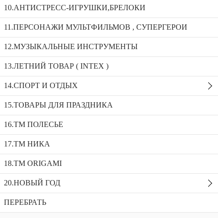
10.АНТИСТРЕСС-ИГРУШКИ,БРЕЛОКИ
Пианино “Клавиша” 37 клавиш белая R2311A
11.ПЕРСОНАЖИ МУЛЬТФИЛЬМОВ , СУПЕРГЕРОИ
12.МУЗЫКАЛЬНЫЕ ИНСТРУМЕНТЫ
Набор бубнов 2в1 жираф на планшете 2896
Пианино “Клавиша” 61 клавиша R2317A
13.ЛЕТНИЙ ТОВАР ( INTEX )
Пианино “Клавиша” 37 клавиш белая
14.СПОРТ И ОТДЫХ
R2311A
15.ТОВАРЫ ДЛЯ ПРАЗДНИКА
Доступность:
2 в наличии
SKU:
R2311A
Добавить в избранное
16.ТМ ПОЛЕСЬЕ
Описание
17.ТМ НИКА
Рекомендуемые товары
18.TM ORIGAMI
20.НОВЫЙ ГОД
ПЕРЕБРАТЬ