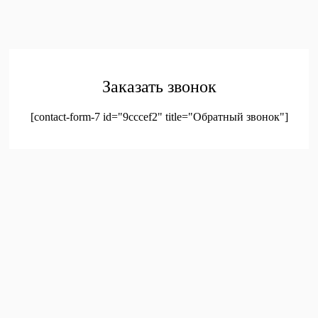
© 2023. Оптовая продажа канцтоваров и детских игрушек
Заказать звонок
[contact-form-7 id="9cccef2" title="Обратный звонок"]
был добавлен в корзину.
Оформление заказа
Просмотреть корзину
Меню
Мой аккаунт
Доставка
Контакты
Новинки
Новое!
Новое поступление
Мой аккаунт
Избранное