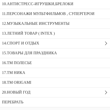
Пистолет с мыльными пузырями 333-36
10.АНТИСТРЕСС-ИГРУШКИ,БРЕЛОКИ
11.ПЕРСОНАЖИ МУЛЬТФИЛЬМОВ , СУПЕРГЕРОИ
Перчатки тактические 7844
12.МУЗЫКАЛЬНЫЕ ИНСТРУМЕНТЫ
Пистолет с мыльными пузырями на аккум._333-33
13.ЛЕТНИЙ ТОВАР ( INTEX )
Пистолет с мыльными пузырями 333-36
14.СПОРТ И ОТДЫХ
Доступность:
5 в наличии
SKU:
333-36
Добавить в избранное
15.ТОВАРЫ ДЛЯ ПРАЗДНИКА
Описание
16.ТМ ПОЛЕСЬЕ
Рекомендуемые товары
17.ТМ НИКА
18.TM ORIGAMI
20.НОВЫЙ ГОД
ПЕРЕБРАТЬ