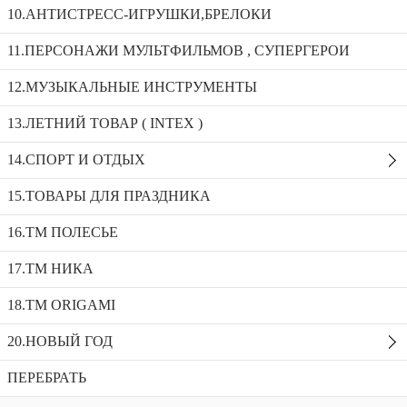
Планшет деревянный развивающий 14*12см_94-302
10.АНТИСТРЕСС-ИГРУШКИ,БРЕЛОКИ
11.ПЕРСОНАЖИ МУЛЬТФИЛЬМОВ , СУПЕРГЕРОИ
Планшет деревянный ANIMAL FRUIT 28*20см_93-1580
Ручка 3D 1195
12.МУЗЫКАЛЬНЫЕ ИНСТРУМЕНТЫ
Планшет деревянный развивающий
13.ЛЕТНИЙ ТОВАР ( INTEX )
14*12см_94-302
14.СПОРТ И ОТДЫХ
Доступность:
265 в наличии
SKU:
94-302
Добавить в избранное
15.ТОВАРЫ ДЛЯ ПРАЗДНИКА
Описание
16.ТМ ПОЛЕСЬЕ
Рекомендуемые товары
17.ТМ НИКА
18.TM ORIGAMI
20.НОВЫЙ ГОД
Контакты
ПЕРЕБРАТЬ