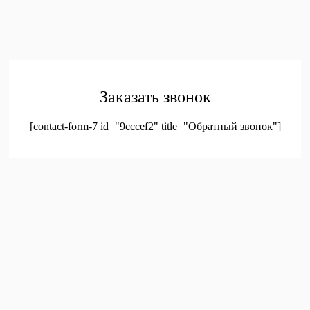
© 2023. Оптовая продажа канцтоваров и детских игрушек
Заказать звонок
[contact-form-7 id="9cccef2" title="Обратный звонок"]
был добавлен в корзину.
Оформление заказа
Просмотреть корзину
Меню
Мой аккаунт
Доставка
Контакты
Новинки
Новое!
Новое поступление
Мой аккаунт