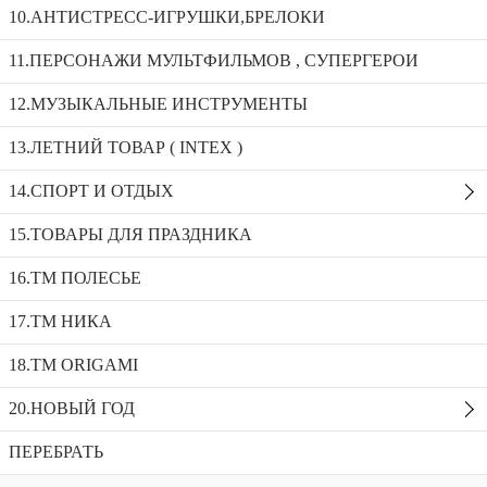
10.АНТИСТРЕСС-ИГРУШКИ,БРЕЛОКИ
Робот р/у свет/звук танцует 606-28
11.ПЕРСОНАЖИ МУЛЬТФИЛЬМОВ , СУПЕРГЕРОИ
12.МУЗЫКАЛЬНЫЕ ИНСТРУМЕНТЫ
Полицейская машина Bugatti 28х12х7 0030/ ТМ115
Робот р/у свет/звук танцует 606-29
13.ЛЕТНИЙ ТОВАР ( INTEX )
Робот р/у свет/звук танцует 606-28
14.СПОРТ И ОТДЫХ
Доступность:
9 в наличии
SKU:
606-28
Добавить в избранное
15.ТОВАРЫ ДЛЯ ПРАЗДНИКА
Описание
16.ТМ ПОЛЕСЬЕ
Рекомендуемые товары
17.ТМ НИКА
18.TM ORIGAMI
20.НОВЫЙ ГОД
ПЕРЕБРАТЬ