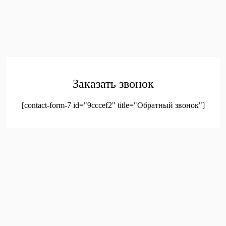
обработку персональных данных
© 2023. Оптовая продажа канцтоваров и детских игрушек
Заказать звонок
[contact-form-7 id="9cccef2" title="Обратный звонок"]
был добавлен в корзину.
Оформление заказа
Просмотреть корзину
Меню
Мой аккаунт
Доставка
Контакты
Новинки
Новое!
Новое поступление