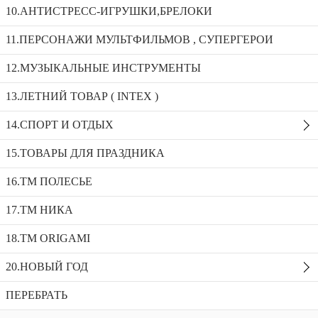
Русское лото в коробке (деревянные бочонки) W9505
10.АНТИСТРЕСС-ИГРУШКИ,БРЕЛОКИ
11.ПЕРСОНАЖИ МУЛЬТФИЛЬМОВ , СУПЕРГЕРОИ
Русское лото в коробке (деревянные бочонки) W7060
12.МУЗЫКАЛЬНЫЕ ИНСТРУМЕНТЫ
Шахматы дерево 3в1 W3008
13.ЛЕТНИЙ ТОВАР ( INTEX )
Русское лото в коробке (деревянные
бочонки) W9505
14.СПОРТ И ОТДЫХ
Доступность:
2 в наличии
SKU:
W9505
15.ТОВАРЫ ДЛЯ ПРАЗДНИКА
Добавить в избранное
Описание
16.ТМ ПОЛЕСЬЕ
Рекомендуемые товары
17.ТМ НИКА
18.TM ORIGAMI
20.НОВЫЙ ГОД
ПЕРЕБРАТЬ