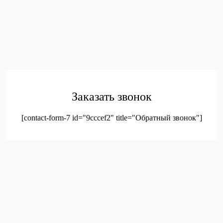
Главная
Каталог
Контакты
Политика конфиденциальности
Соглашение на
обработку персональных данных
© 2023. Оптовая продажа канцтоваров и детских игрушек
Заказать звонок
[contact-form-7 id="9cccef2" title="Обратный звонок"]
был добавлен в корзину.
Оформление заказа
Просмотреть корзину
Меню
Мой аккаунт
Доставка
Контакты
Новинки
Новое!