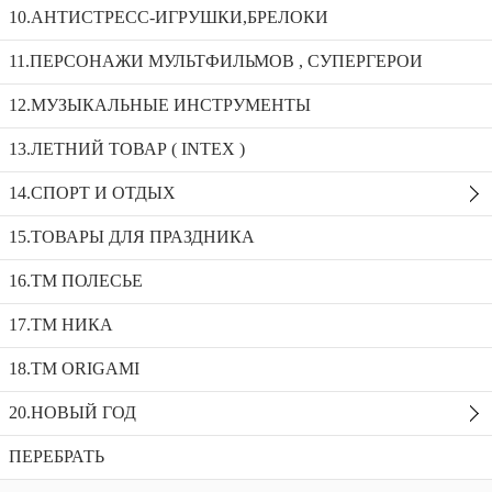
10.АНТИСТРЕСС-ИГРУШКИ,БРЕЛОКИ
Рыбалка Черепашка в пакете 10в1 308-161/306-B161
11.ПЕРСОНАЖИ МУЛЬТФИЛЬМОВ , СУПЕРГЕРОИ
12.МУЗЫКАЛЬНЫЕ ИНСТРУМЕНТЫ
Рыбалка Ванночка в пакете 10в1 308-B80
Уточка свет/звук танцует HX28688
13.ЛЕТНИЙ ТОВАР ( INTEX )
Рыбалка Черепашка в пакете 10в1 308-
14.СПОРТ И ОТДЫХ
161/306-B161
15.ТОВАРЫ ДЛЯ ПРАЗДНИКА
Доступность:
41 в наличии
SKU:
308-161/306-B161
Добавить в избранное
16.ТМ ПОЛЕСЬЕ
Описание
17.ТМ НИКА
Рекомендуемые товары
18.TM ORIGAMI
20.НОВЫЙ ГОД
ПЕРЕБРАТЬ