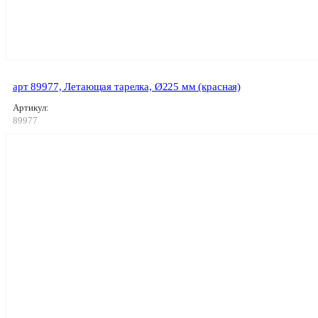
арт 89977, Летающая тарелка, Ø225 мм (красная)
Артикул:
89977