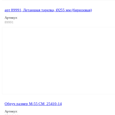
арт 89991, Летающая тарелка, Ø255 мм (бирюзовая)
Артикул:
89991
Обруч размер M-55 СМ_25410-14
Артикул: