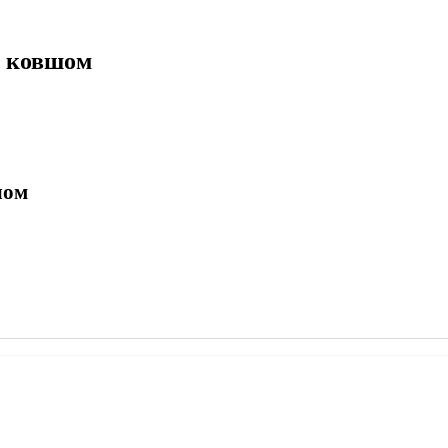
и ковшом
шом