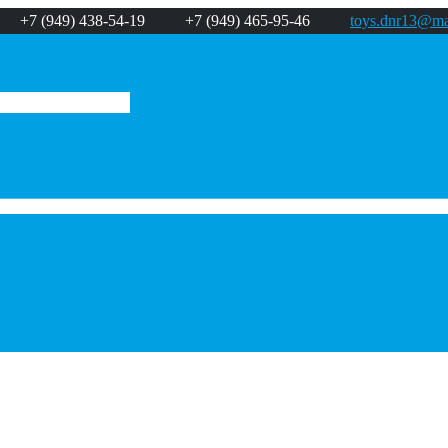
+7 (949) 438-54-19
+7 (949) 465-95-46
toys.dnr13@mai