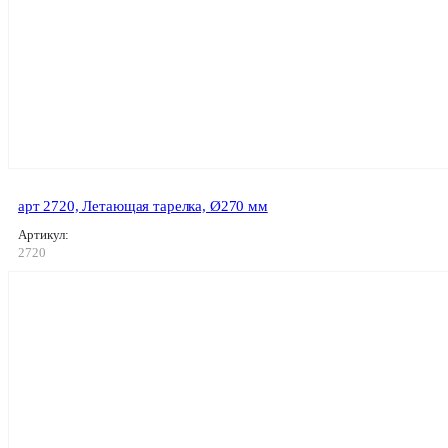
арт 2720, Летающая тарелка, Ø270 мм
Артикул:
2720