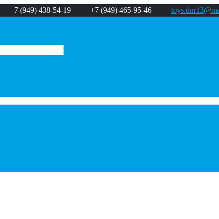
+7 (949) 438-54-19
+7 (949) 465-95-46
toys.dnr13@mai