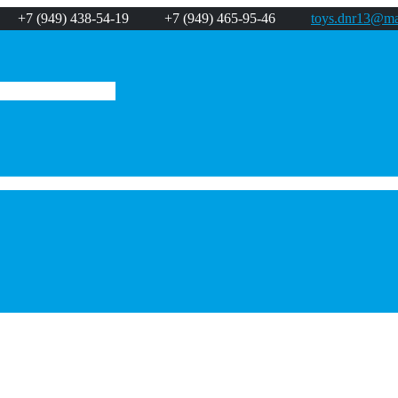
+7 (949) 438-54-19
+7 (949) 465-95-46
toys.dnr13@mai