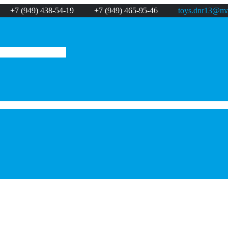
+7 (949) 438-54-19
+7 (949) 465-95-46
toys.dnr13@mai