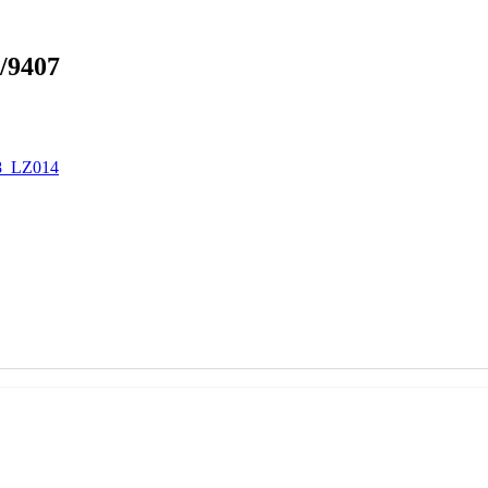
/9407
98_LZ014