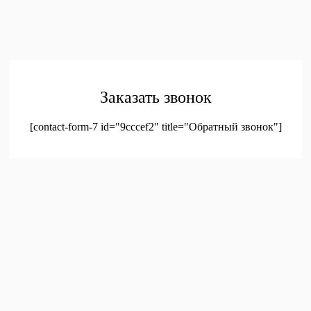
© 2023. Оптовая продажа канцтоваров и детских игрушек
Заказать звонок
[contact-form-7 id="9cccef2" title="Обратный звонок"]
был добавлен в корзину.
Оформление заказа
Просмотреть корзину
Меню
Мой аккаунт
Доставка
Контакты
Новинки
Новое!
Новое поступление
Мой аккаунт