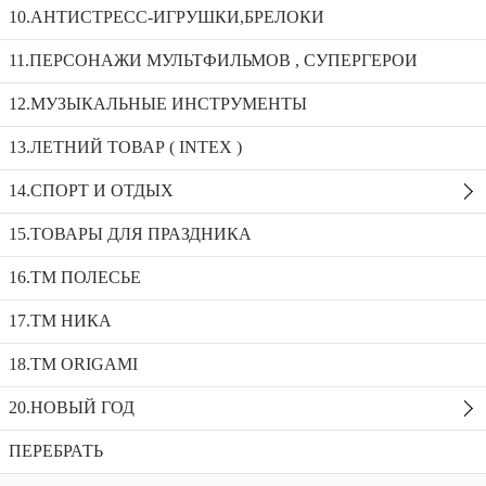
10.АНТИСТРЕСС-ИГРУШКИ,БРЕЛОКИ
УТКА свет/звук ZR165
11.ПЕРСОНАЖИ МУЛЬТФИЛЬМОВ , СУПЕРГЕРОИ
12.МУЗЫКАЛЬНЫЕ ИНСТРУМЕНТЫ
УТКА свет/звук ZR147
Фигурки деревянные развивающие _93-303
13.ЛЕТНИЙ ТОВАР ( INTEX )
УТКА свет/звук ZR165
14.СПОРТ И ОТДЫХ
Доступность:
5 в наличии
SKU:
165
Добавить в избранное
15.ТОВАРЫ ДЛЯ ПРАЗДНИКА
Описание
16.ТМ ПОЛЕСЬЕ
Рекомендуемые товары
17.ТМ НИКА
18.TM ORIGAMI
20.НОВЫЙ ГОД
ПЕРЕБРАТЬ