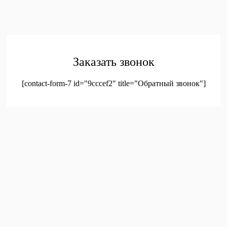
© 2023. Оптовая продажа канцтоваров и детских игрушек
Заказать звонок
[contact-form-7 id="9cccef2" title="Обратный звонок"]
был добавлен в корзину.
Оформление заказа
Просмотреть корзину
Меню
Мой аккаунт
Доставка
Контакты
Новинки
Новое!
Новое поступление
Мой аккаунт
Избранное