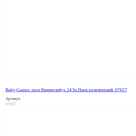
Baby Games. пазл Виммельбух.24Эл.Парк развлечений. 07657
Артикул:
07657