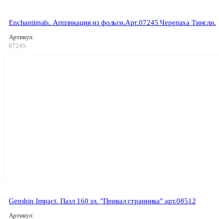
Enchantimals. Аппликация из фольги.Арт.07245 Черепаха Тинсли.
Артикул:
07245
Genshin Impact. Пазл 160 эл. "Привал странника" арт.08512
Артикул: