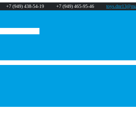
+7 (949) 438-54-19
+7 (949) 465-95-46
toys.dnr13@mai