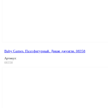
Baby Games. Пазл фигурный. Дикие джунгли. 08358
Артикул:
08358