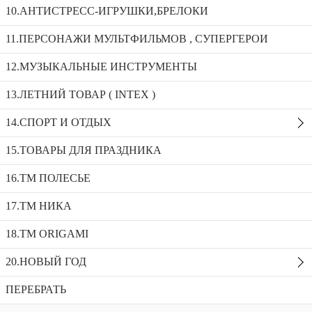
10.АНТИСТРЕСС-ИГРУШКИ,БРЕЛОКИ
11.ПЕРСОНАЖИ МУЛЬТФИЛЬМОВ , СУПЕРГЕРОИ
Детский комплект ( c азбукой,принцесса,Пушистая азбука,
с Динопилотами) _NKP1/1/3/4/Д
12.МУЗЫКАЛЬНЫЕ ИНСТРУМЕНТЫ
Детский комплект ( с азбукой-2)_КП2/А2
13.ЛЕТНИЙ ТОВАР ( INTEX )
Детский комплект ( познайка)_КП2/П
14.СПОРТ И ОТДЫХ
Доступность:
Нет в наличии
SKU:
КП2/П
Добавить в избранное
15.ТОВАРЫ ДЛЯ ПРАЗДНИКА
Описание
16.ТМ ПОЛЕСЬЕ
Рекомендуемые товары
17.ТМ НИКА
18.TM ORIGAMI
20.НОВЫЙ ГОД
ПЕРЕБРАТЬ