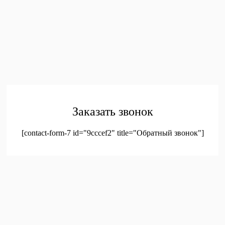
ПОКУПАТЕЛЯМ
Главная
Каталог
Контакты
Политика конфиденциальности
Соглашение на
обработку персональных данных
© 2023. Оптовая продажа канцтоваров и детских игрушек
Заказать звонок
[contact-form-7 id="9cccef2" title="Обратный звонок"]
был добавлен в корзину.
Оформление заказа
Просмотреть корзину
Меню
Мой аккаунт
Доставка
Контакты